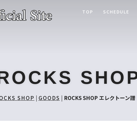
TOP
SCHEDULE
ROCKS SHO
OCKS SHOP
|
GOODS
|
ROCKS SHOP エレクトーン譜 Ex