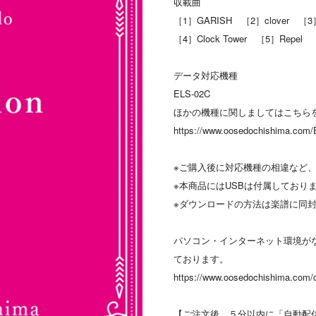
収載曲
［1］GARISH ［2］clover ［3］
［4］Clock Tower ［5］Repel
データ対応機種
ELS-02C
ほかの機種に関しましてはこちら
https://www.oosedochishima.com/
※ご購入後に対応機種の相違など
※本商品にはUSBは付属しており
※ダウンロードの方法は楽譜に同
パソコン・インターネット環境が
ております。
https://www.oosedochishima.com/
【ご注文後、５分以内に「自動配