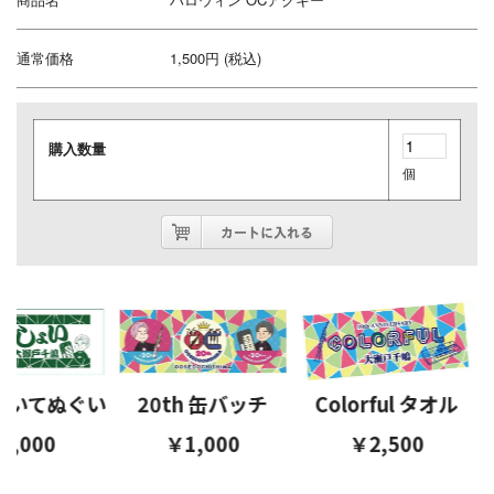
通常価格
1,500円 (税込)
購入数量
個
ょいてぬぐい
20th 缶バッチ
Colorful タオル
,000
￥1,000
￥2,500