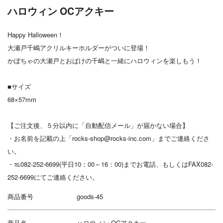
ハロウィン OCアクキー
Happy Halloween！
大瀬戸千嶋アクリルキーホルダーがついに登場！
かぼちゃの大瀬戸とおばけの千嶋と一緒にハロウィンを楽しもう！
■サイズ
68×57mm
【ご注文後、５分以内に「自動配信メール」が届かない場合】
・お名前を記載の上「rocks-shop@rocks-inc.com」までご連絡くださ
い。
・℡082-252-6699(平日10：00～16：00)までお電話、もしくはFAX082-
252-6699にてご連絡ください。
商品番号
goods-45
商品名
ハロウィン OCアクキー