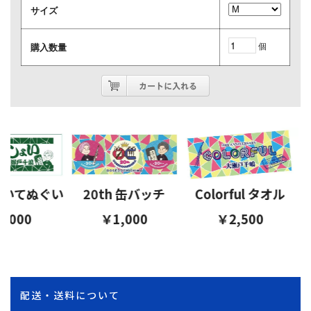
サイズ
個
購入数量
いてぬぐい
20th 缶バッチ
Colorful タオル
,000
￥1,000
￥2,500
配送・送料について