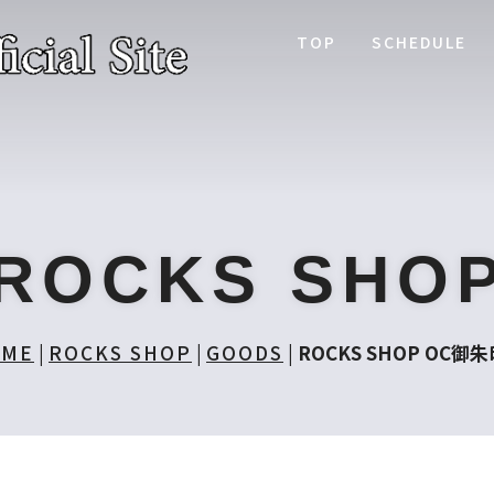
TOP
SCHEDULE
ROCKS SHO
OME
|
ROCKS SHOP
|
GOODS
|
ROCKS SHOP OC御