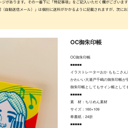
ージがあります。その一番下に「特記事項」をご記入いただく欄がございます
容ご確認（自動送信メール）」は個別に送料がかかるように記載されますが、次
OC御朱印帳
OC御朱印帳
■■■■■
イラストレーターおか ももこさ
かわいい大瀬戸千嶋の御朱印帳が
御朱印帳としてもサイン帳として
■■■■■
素 材：ちりめん素材
サイズ：160×109
奉書紙：24折
■■■■■