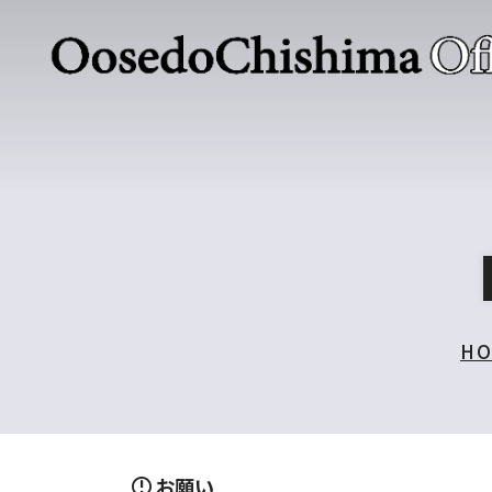
H
お願い