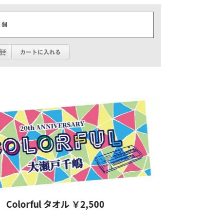
個
lorful タオル ￥2,500
Cos