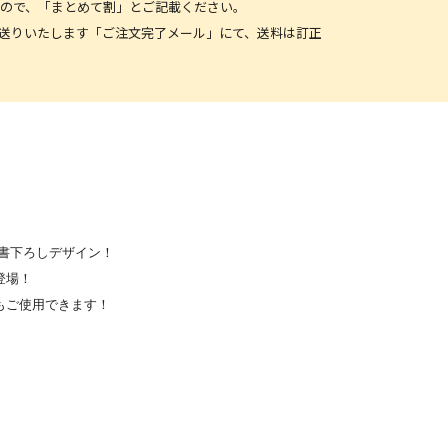
ので、「まとめて割」とご記載ください。
にお送りいたします「ご注文完了メール」にて、送料は訂正
ん書下ろしデザイン！
登場！
もご使用できます！