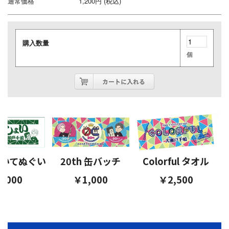
通常価格
1,200円 (税込)
購入数量
個
いてぬぐい
20th 缶バッチ
Colorful タオル
C
,000
￥1,000
￥2,500