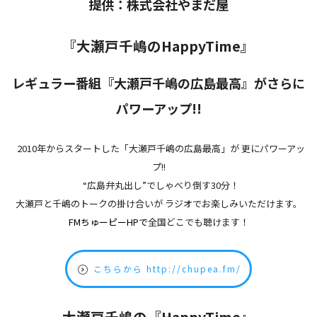
提供：株式会社やまだ屋
『大瀬戸千嶋のHappyTime』
レギュラー番組『大瀬戸千嶋の広島最高』がさらに
パワーアップ!!
2010年からスタートした「大瀬戸千嶋の広島最高」が
更にパワーアッ
プ!!
“広島弁丸出し”でしゃべり倒す30分！
大瀬戸と千嶋のトークの掛け合いが
ラジオでお楽しみいただけます。
FMちゅーピーHPで
全国どこでも聴けます！
こちらから http://chupea.fm/
大瀬戸千嶋の『HappyTime』