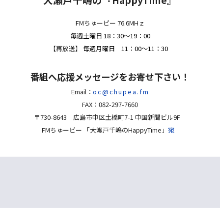
FMちゅーピー 76.6MHｚ
毎週土曜日
18：30～19：00
【再放送】
毎週月曜日 11：00～11：30
番組へ応援メッセージをお寄せ下さい！
Email：
oc@chupea.fm
FAX：082-297-7660
〒730-8643 広島市中区土橋町7-1
中国新聞ビル9F
FMちゅーピー
「大瀬戸千嶋のHappyTime」
宛