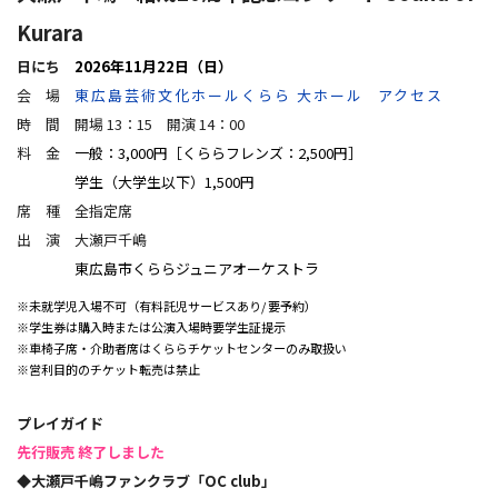
Kurara
日にち
2026年11月22日（日）
会 場
東広島芸術文化ホールくらら 大ホール
アクセス
時 間 開場 13：15 開演 14：00
料 金
一般：3,000円［くららフレンズ：2,500円］
学生（大学生以下）1,500円
席 種 全指定席
出 演
大瀬戸千嶋
東広島市くららジュニアオーケストラ
※未就学児入場不可（有料託児サービスあり/ 要予約）
※学生券は購入時または公演入場時要学生証提示
※車椅子席・介助者席はくららチケットセンターのみ取扱い
※営利目的のチケット転売は禁止
プレイガイド
先行販売 終了しました
◆大瀬戸千嶋ファンクラブ「OC club
」